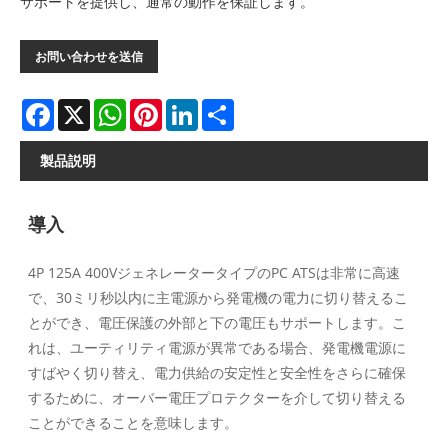
サポートを提供し、通常の動作を保証します。
お問い合わせを送信
Facebook
X
WhatsApp
Pinterest
LinkedIn
Share
製品説明
導入
4P 125A 400VジェネレータータイプのPC ATSは非常に高速
で、30ミリ秒以内に主電源から発電機の電力に切り替えるこ
とができ、電圧保護の外部と下の電圧もサポートします。こ
れは、ユーティリティ電源が異常である場合、発電機電源に
すばやく切り替え、電力供給の安定性と安全性をさらに確保
するために、オーバー電圧プロテクターを介して切り替える
ことができることを意味します。