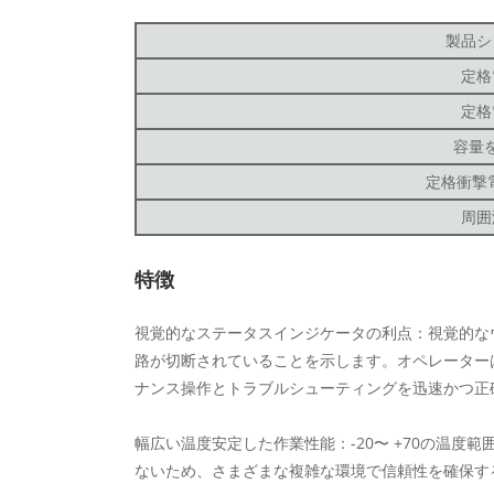
製品シ
定格
定格
容量
定格衝撃電
周囲
特徴
視覚的なステータスインジケータの利点：視覚的な
路が切断されていることを示します。オペレーター
ナンス操作とトラブルシューティングを迅速かつ正
幅広い温度安定した作業性能：-20〜 +70の温
ないため、さまざまな複雑な環境で信頼性を確保す