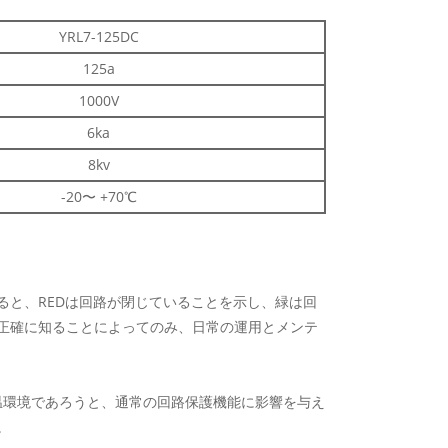
YRL7-125DC
125a
1000V
6ka
8kv
-20〜 +70℃
と、REDは回路が閉じていることを示し、緑は回
正確に知ることによってのみ、日常の運用とメンテ
高温環境であろうと、通常の回路保護機能に影響を与え
。