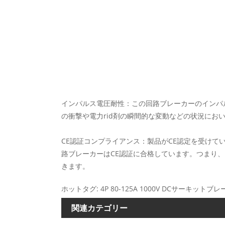
インパルス電圧耐性：この回路ブレーカーのインパ
の衝撃や電力rid剤の瞬間的な変動などの状況にお
CE認証コンプライアンス：製品がCE認定を受けて
路ブレーカーはCE認証に合格しています。つまり
きます。
ホットタグ: 4P 80-125A 1000V DCサーキットブ
関連カテゴリー