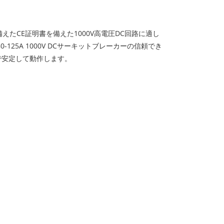
備えたCE証明書を備えた1000V高電圧DC回路に適し
-125A 1000V DCサーキットブレーカーの信頼でき
囲で安定して動作します。