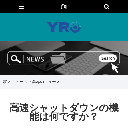
家
>
ニュース
>
業界のニュース
高速シャットダウンの機
能は何ですか？