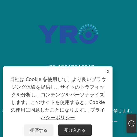
+86-19817510013
X
当社は Cookie を使用して、より良いブラウ
contact@yroele.com
ジング体験を提供し、サイトのトラフィッ
クを分析し、コンテンツをパーソナライズ
します。このサイトを使用すると、Cookie
の使用に同意したことになります。
プライ
著作権 © 2024 浙江養老新エネルギー有限公司無断転載を禁じます。
バシーポリシー
Links
Sitemap
RSS
XML
プライバシーポリシー
拒否する
受け入れる